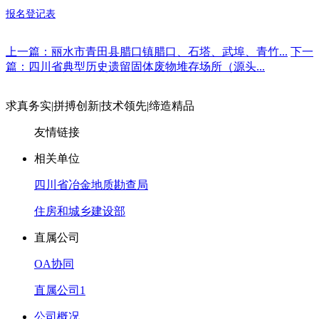
报名登记表
上一篇：丽水市青田县腊口镇腊口、石塔、武埠、青竹...
下一
篇：四川省典型历史遗留固体废物堆存场所（源头...
求真务实
|
拼搏创新
|
技术领先
|
缔造精品
友情链接
相关单位
四川省冶金地质勘查局
住房和城乡建设部
直属公司
OA协同
直属公司1
公司概况