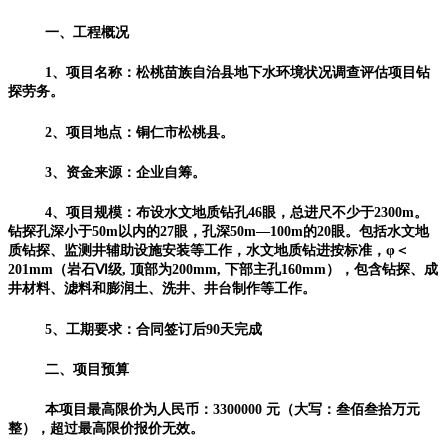
一
、
工程概况
1、项目名称：松桃苗族自治县地下水环境状况调查评估项目钻
探劳务。
2、项目地点：铜仁市松桃县。
3、资金来源：企业自筹。
4、项目规模：布设水文地质钻孔46眼，
总进尺不少于
2300m。
钻探孔深
小于50m
以内的
27眼，孔深50m—100m的20眼。包括
水文地
质钻探、监测井辅助设施安装等工作，水文地质钻进按标准，
φ＜
201mm（岩石Ⅵ级
, 顶部为200mm, 下部主孔160mm），包含钻探、成
井材料、滤料和膨润土、洗井、井台制作等工作。
5、工期要求：
合同签订后
90天完成
二、项目预算
本项目最高限价为人民币：3300000
元（大写：
叁佰叁拾万元
整），超过最高限价报价无效。