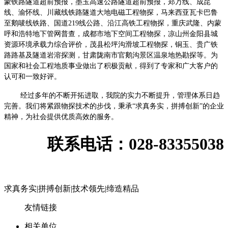
蒙铁路隧道超前预报，墨玉高速公路隧道超前预报，郑万线、成昆
线、渝怀线、川藏线铁路隧道大地电磁工程物探，马来西亚瓦卡巴鲁
至鹅唛线铁路、国道
219
线公路、沿江高铁工程物探，重庆武隆、内蒙
呼和浩特地下管网普查，成都市地下空间工程物探，凉山州金阳县城
资源环境承载力综合评价，茂县松坪沟滑坡工程物探，铜玉、贵广铁
路路基及隧道岩溶探测，甘肃陇南市官鹅沟景区温泉地热勘探等。为
国家和社会工程地质事业做出了积极贡献，得到了专家和广大客户的
认可和一致好评。
经过多年的不断开拓进取，我院的实力不断提升，管理体系日趋
完善。我们将紧跟物探技术的步伐，秉承“求真务实，拼搏创新”的企业
精神，为社会提供优质高效的服务。
联系电话：028-83355038
求真务实
|
拼搏创新
|
技术领先
|
缔造精品
友情链接
相关单位