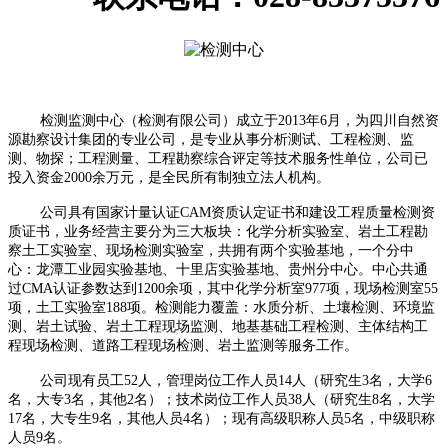
检测监测中心（检测有限公司）成立于
2013
年
6
月，为四川自然资
源勘察设计集团的专业公司，是专业从事分析测试、工程检测、监
测、物探；工程测量、工程勘察综合评定等技术服务性单位，公司已
投入资金
2000
余万元，是全民所有制独立法人机构。
公司具有国家计量认证
CAM
资质认定证书和建设工程质量检测资
质证书，业务经营主要分为三大板块：化学分析实验室、岩土工程勘
察土工实验室、现场检测实验室，共拥有两个实验基地，一个分中
心：龙潭工业园实验基地、十里店实验基地、贵州分中心。中心共通
过
CMA
认证参数达到
1200
余项，其中化学分析室
977
项，现场检测室
55
项，土工实验室
188
项。检测能力覆盖：水质分析、土壤检测、环境监
测、岩土试验、岩土工程现场监测、地基基础工程检测、主体结构工
程现场检测、道路工程现场检测、岩土监测等服务工作。
公司现有员工
52
人，管理岗位工作人员
14
人（研究生
3
名，大学
6
名，大专
3
名，其他
2
名）；技术岗位工作人员
38
人（研究生
8
名，大学
17
名，大专生
9
名，其他人员
4
名）；现有高级职称人员
5
名，中级职称
人员
9
名。