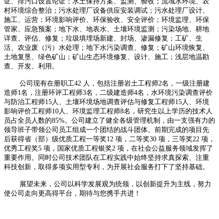
证、排污口设置论证；水土保持方案、监测、验收；流域水环境、农
村环境综合整治；污水处理厂设备供应安装调试；污水处理厂设计、
施工、运营；环境影响评价、环保验收、安全评价；环境监理、环保
管家、应急预案；地下水、地表水、土壤环境监测；污染场地、耕地
详查、评估、修复；垃圾填埋场新建、封场、渗漏修复；工矿、生
活、农业废（污）水处理；地下水污染调查、修复；矿山环境恢复、
土地复垦、绿色矿山；矿山生态环境修复、设计、施工；浅层地温勘
查、开发、利用。
公司现有在册职工
42
人，包括注册岩土工程师
2
名，一级注册建
造师
1
名，注册环评工程师
3
名，二级建造师
4
名，水环境污染调查评价
与防治工程师
15
人、土壤环境场地调查评估与修复工程师
15
人、环境
影响评价工程师
10
人、环境监理工程师
8
名，研究生以上学历的技术人
员占全员人数的
85%
。公司建立了健全各级管理机制，由一支强有力的
领导班子带领公司员工组成一个团结的战斗团体。前期完成的项目先
后获得省（部）级优质工程一等奖
12
项，二等奖
30
项，三等奖
22
项，
优秀工程奖
5
项，国家优质工程银奖
2
项，在社会公益服务领域发挥了
重要作用。同时公司技术团队在工程实践中始终坚持求真探索、注重
科技创新，取得多项实用型专利，为开展社会服务打下了坚持基础。
展望未来，公司以科学发展观为统领，以创新提升为主线，努力
使公司走向更高得平台，期待与您携手共进！