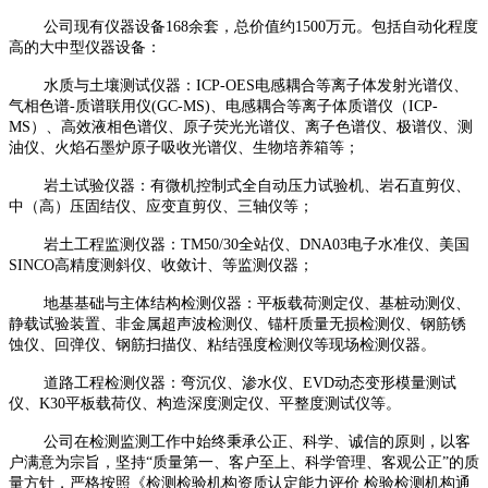
公司现有仪器设备
168
余套，总价值约
1500
万元。包括自动化程度
高的大中型仪器设备：
水质与土壤测试仪器：
ICP-OES
电感耦合等离子体发射光谱仪、
气相色谱
-
质谱联用仪
(GC-MS)
、电感耦合等离子体质谱仪（
ICP-
MS
）、高效液相色谱仪、原子荧光光谱仪、离子色谱仪、极谱仪、测
油仪、火焰石墨炉原子吸收光谱仪、生物培养箱等；
岩土试验仪器：有微机控制式全自动压力试验机、岩石直剪仪、
中（高）压固结仪、应变直剪仪、三轴仪等；
岩土工程监测仪器：
TM50/30
全站仪、
DNA03
电子水准仪、美国
SINCO
高精度测斜仪、收敛计、等监测仪器；
地基基础与主体结构检测仪器：平板载荷测定仪、基桩动测仪、
静载试验装置、非金属超声波检测仪、锚杆质量无损检测仪、钢筋锈
蚀仪、回弹仪、钢筋扫描仪、粘结强度检测仪等现场检测仪器。
道路工程检测仪器：弯沉仪、渗水仪、
EVD
动态变形模量测试
仪、
K30
平板载荷仪、构造深度测定仪、平整度测试仪等。
公司在检测监测工作中始终秉承公正、科学、诚信的原则，以客
户满意为宗旨，坚持“质量第一、客户至上、科学管理、客观公正”的质
量方针，严格按照《检测检验机构资质认定能力评价 检验检测机构通