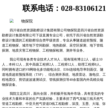
联系电话：028-83106121
四川省自然资源勘察设计集团有限公司物探院是四川省自然资源
勘察设计集团有限公司下设直属专业公司，依托于四川省自然资源勘
察设计集团的工程勘察综合类甲级资质，专业从事隧道超前预报、隧
道工程物探、城市地下空间勘探、地热勘探、采空区探测、地下管线
探测、地质灾害工程物探、工程物探检测、测井等业务。
我公司现有各类专业技术人才
30
人，现有现有博士
2
人，硕士
10
人，本科
12
人，其中高级工程师
2
人，工程师
12
人，助理工程师
8
人。
同时拥有进口的
V8
网络化多功能电法仪、
EH4
连续电导率剖面仪、隧
道地质超前预报系统（
TSP
）、综合测井系统、地质雷达、激电仪、工
程地震仪、剪切波波速测试仪、管线探测仪等
40
余套国内外高精尖端
物探设备。
我院立足四川，面向全国，并积极开拓海外市场，具有坚实的专
业技术力量和丰富的生产实践经验，主要承担了西气东输三线天然气
管道工程勘察、中亚天然气管道
D
线工程勘察，深茂、玉墨、大瑞、弥