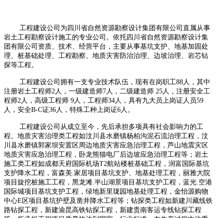
工程建设公司为四川省自然资源勘察设计集团有限公司直属从事
岩土工程勘察设计施工的专业公司。依托四川省自然资源勘察设计集
团有限公司资质、技术、经营平台，主要从事基坑支护、地基加固处
理、桩基础处理、工程勘察、地质灾害防治治理、边坡治理、岩芯钻
探等工程。
工程建设公司拥有一支专业技术队伍，现有在岗职工
88
人，其中
注册岩土工程师
2
人，一级建造师
7
人，二级建造师
25
人，注册安全工
程师
2
人，高级工程师
9
人，工程师
34
人，具有九大员上岗证人员
59
人，安全
B-C
证
36
人，特殊工种上岗证
6
人。
工程建设公司从成立至今，先后承担多项具有社会影响力的工
程。地质灾害治理类工程如汶川县水磨镇杨柏沟泥石流治理工程，汶
川县水磨镇郭家坝安置区周边地质灾害应急治理工程，芦山地震灾区
地质灾害应急治理工程，卧龙熊猫电厂后边坡应急治理工程等；岩土
施工类工程如成都天府国际机场
T2
航站楼桩基础工程，润富国际基坑
支护降水工程，富森美
.
家居项目基坑支护、地基处理工程，丽雅大院
项目旋挖桩施工工程，黑龙滩
.
半山湖景项目基坑支护工程，蓝光
.
空港
国际城项目基坑支护工程，绿地新里珑园地基处理工程，金怡源购物
中心
E
区项目基坑护壁及凿井降水工程等；钻探类工程如新建川藏线铁
路钻探工程，新建渝昆高铁钻探工程，新建贵南客运专线钻探工程