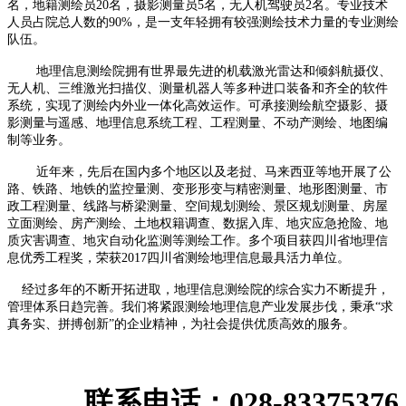
名，地籍测绘员
20
名，摄影测量员
5
名，无人机驾驶员
2
名。专业技术
人员占院总人数的
90%
，是一支年轻拥有较强测绘技术力量的专业测绘
队伍。
地理信息测绘院拥有世界最先进的机载激光雷达和倾斜航摄仪、
无人机、三维激光扫描仪、测量机器人等多种进口装备和齐全的软件
系统，实现了测绘内外业一体化高效运作。可承接测绘航空摄影、摄
影测量与遥感、地理信息系统工程、工程测量、不动产测绘、地图编
制等业务。
近年来，先后在国内多个地区以及老挝、马来西亚等地开展了公
路、铁路、地铁的监控量测、变形形变与精密测量、地形图测量、市
政工程测量、线路与桥梁测量、空间规划测绘、景区规划测量、房屋
立面测绘、房产测绘、土地权籍调查、数据入库、地灾应急抢险、地
质灾害调查、地灾自动化监测等测绘工作。多个项目获四川省地理信
息优秀工程奖，荣获
2017
四川省测绘地理信息最具活力单位。
经过多年的不断开拓进取，地理信息测绘院的综合实力不断提升，
管理体系日趋完善。我们将紧跟测绘地理信息产业发展步伐，秉承“求
真务实、拼搏创新”的企业精神，为社会提供优质高效的服务。
联系电话：028-83375376