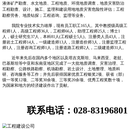
液体矿产勘查、水文地质、工程地质、环境地质调查，地质灾害防治
工程勘查、设计、施工、监理和建设⽤地地质灾害危险性评估；工程
勘察劳务、地质钻探；工程咨询、监理等业务。
我院专业技术实力雄厚，现有员工职工
165
人。其中教授级高级工
程师
1
人，高级工程师
36
人，工程师
66
人，助理工程师
25
人；博士
1
人，硕士研究生
37
人，本科
81
人
(
工程硕士
5
人
)
。注册类人员
43
人，注
册岩土工程师
14
人，一级建造师
13
人，注册造价师
3
人，注册监理工程
师
1
人，注册咨询工程师
1
人，注册道路工程师
2
人，二级建造师
31
人。
近年来先后在国内多个地区以及塔吉克斯坦、马来西亚、老挝、
巴基斯坦等中亚和东南亚地区完成了一大批地质调查、灾害治理、工
程勘察、公路铁路勘察、机场勘察、岩土设计、土地整理、地质科
研、咨询服务等工作；并先后获得国家优质工程银奖
2
项、获省（部）
级一等奖
12
项、二等奖
30
余项、三等奖
20
余项、优秀工程奖数十项，
为国家和地方的经济建设作出了贡献。
联系电话：028-83196801