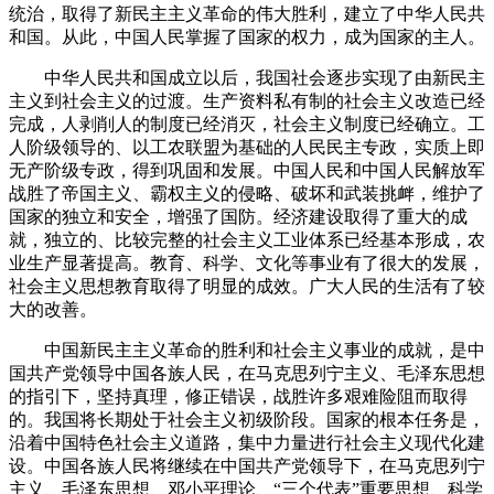
统治，取得了新民主主义革命的伟大胜利，建立了中华人民共
和国。从此，中国人民掌握了国家的权力，成为国家的主人。
中华人民共和国成立以后，我国社会逐步实现了由新民主
主义到社会主义的过渡。生产资料私有制的社会主义改造已经
完成，人剥削人的制度已经消灭，社会主义制度已经确立。工
人阶级领导的、以工农联盟为基础的人民民主专政，实质上即
无产阶级专政，得到巩固和发展。中国人民和中国人民解放军
战胜了帝国主义、霸权主义的侵略、破坏和武装挑衅，维护了
国家的独立和安全，增强了国防。经济建设取得了重大的成
就，独立的、比较完整的社会主义工业体系已经基本形成，农
业生产显著提高。教育、科学、文化等事业有了很大的发展，
社会主义思想教育取得了明显的成效。广大人民的生活有了较
大的改善。
中国新民主主义革命的胜利和社会主义事业的成就，是中
国共产党领导中国各族人民，在马克思列宁主义、毛泽东思想
的指引下，坚持真理，修正错误，战胜许多艰难险阻而取得
的。我国将长期处于社会主义初级阶段。国家的根本任务是，
沿着中国特色社会主义道路，集中力量进行社会主义现代化建
设。中国各族人民将继续在中国共产党领导下，在马克思列宁
主义、毛泽东思想、邓小平理论、
“三个代表”重要思想、科学