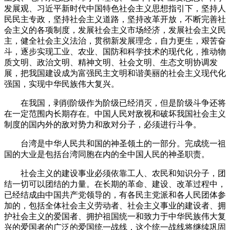
发展观、习近平新时代中国特色社会主义思想指引下，坚持人
民民主专政，坚持社会主义道路，坚持改革开放，不断完善社
会主义的各项制度，发展社会主义市场经济，发展社会主义民
主，健全社会主义法治，贯彻新发展理念，自力更生，艰苦奋
斗，逐步实现工业、农业、国防和科学技术的现代化，推动物
质文明、政治文明、精神文明、社会文明、生态文明协调发
展，把我国建设成为富强民主文明和谐美丽的社会主义现代化
强国，实现中华民族伟大复兴。
在我国，剥削阶级作为阶级已经消灭，但是阶级斗争还将
在一定范围内长期存在。中国人民对敌视和破坏我国社会主义
制度的国内外的敌对势力和敌对分子，必须进行斗争。
台湾是中华人民共和国的神圣领土的一部分。完成统一祖
国的大业是包括台湾同胞在内的全中国人民的神圣职责。
社会主义的建设事业必须依靠工人、农民和知识分子，团
结一切可以团结的力量。在长期的革命、建设、改革过程中，
已经结成由中国共产党领导的，有各民主党派和各人民团体参
加的，包括全体社会主义劳动者、社会主义事业的建设者、拥
护社会主义的爱国者、拥护祖国统一和致力于中华民族伟大复
兴的爱国者的广泛的爱国统一战线，这个统一战线将继续巩固