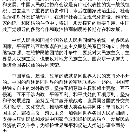
和发展。中国人民政治协商会议是有广泛代表性的统一战线组
织，过去发挥了重要的历史作用，今后在国家政治生活、社会
生活和对外友好活动中，在进行社会主义现代化建设、维护国
家的统一和团结的斗争中，将进一步发挥它的重要作用。中国
共产党领导的多党合作和政治协商制度将长期存在和发展。
中华人民共和国是全国各族人民共同缔造的统一的多民族
国家。平等团结互助和谐的社会主义民族关系已经确立，并将
继续加强。在维护民族团结的斗争中，要反对大民族主义，主
要是大汉族主义，也要反对地方民族主义。国家尽一切努力，
促进全国各民族的共同繁荣。
中国革命、建设、改革的成就是同世界人民的支持分不开
的。中国的前途是同世界的前途紧密地联系在一起的。中国坚
持独立自主的对外政策，坚持互相尊重主权和领土完整、互不
侵犯、互不干涉内政、平等互利、和平共处的五项原则，坚持
和平发展道路，坚持互利共赢开放战略，发展同各国的外交关
系和经济、文化交流，推动构建人类命运共同体；坚持反对帝
国主义、霸权主义、殖民主义，加强同世界各国人民的团结，
支持被压迫民族和发展中国家争取和维护民族独立、发展民族
经济的正义斗争，为维护世界和平和促进人类进步事业而努
力。