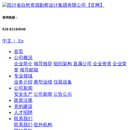
咨询热线：
028-83184946
中文 |
En
首页
公司概况
企业简介
领导致辞
组织架构
直属公司
企业资质
企业荣
誉
领导邮箱
专业领域
业务介绍
典型业绩
仪器设备
公司新闻
安全生产
公司新闻
公告公示
政策法规
党的建设
人才招聘
联系我们
联系我们
驻外机构