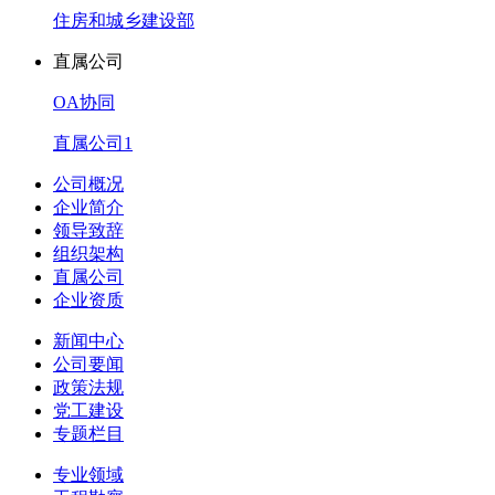
住房和城乡建设部
直属公司
OA协同
直属公司1
公司概况
企业简介
领导致辞
组织架构
直属公司
企业资质
新闻中心
公司要闻
政策法规
党工建设
专题栏目
专业领域