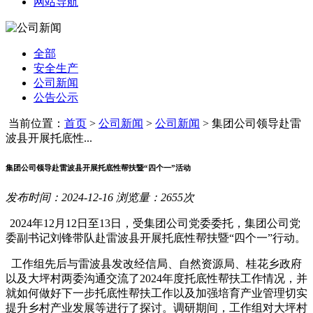
网站导航
全部
安全生产
公司新闻
公告公示
当前位置：
首页
>
公司新闻
>
公司新闻
>
集团公司领导赴雷
波县开展托底性...
集团公司领导赴雷波县开展托底性帮扶暨“四个一”活动
发布时间：2024-12-16 浏览量：2655次
2024年12月12日至13日，受集团公司党委委托，集团公司党
委副书记刘锋带队赴雷波县开展托底性帮扶暨“四个一”行动。
工作组先后与雷波县发改经信局、自然资源局、桂花乡政府
以及大坪村两委沟通交流了2024年度托底性帮扶工作情况，并
就如何做好下一步托底性帮扶工作以及加强培育产业管理切实
提升乡村产业发展等进行了探讨。
调研期间，工作组对大坪村