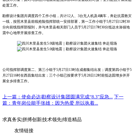
处置工作。
勘察设计集团共调度四个工作小组，共计12人、3台无人机及4辆车，奔赴抗震救灾
一线，按照木里县前线抢险指挥部统一安排部署，第一工作小组于5月27日12时30
分向前线指挥部报到，并与木里县相关部门人员于5月27日17时30分抵达水洛镇地
震中心地带开展排查工作。
公司指挥部调度第二、第三小组于5月27日13时在成都集结出发；调度第四小组于5
月27日16时在西昌集结出发；三个小组已按要求于5月28日12时前抵达固增乡并开
展全乡排查工作。
上一篇：使命必达|勘察设计集团圆满完成“8.3”应急...
下一
篇：青年岗位能手张雄：因为热爱 所以执着...
求真务实
|
拼搏创新
|
技术领先
|
缔造精品
友情链接