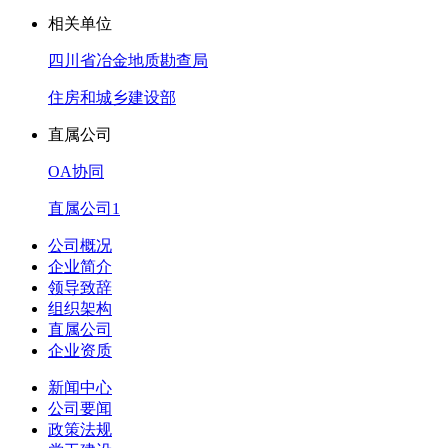
相关单位
四川省冶金地质勘查局
住房和城乡建设部
直属公司
OA协同
直属公司1
公司概况
企业简介
领导致辞
组织架构
直属公司
企业资质
新闻中心
公司要闻
政策法规