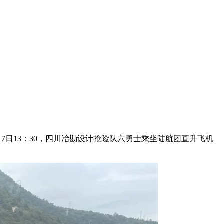
7日13：30，四川冶勘设计抢险队六勇士乘坐陆航团直升飞机