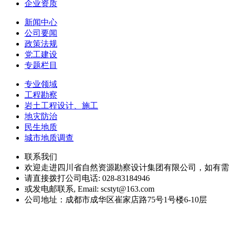
企业资质
新闻中心
公司要闻
政策法规
党工建设
专题栏目
专业领域
工程勘察
岩土工程设计、施工
地灾防治
民生地质
城市地质调查
联系我们
欢迎走进四川省自然资源勘察设计集团有限公司，如有需
请直接拨打公司电话: 028-83184946
或发电邮联系, Email: scstyt@163.com
公司地址：成都市成华区崔家店路75号1号楼6-10层