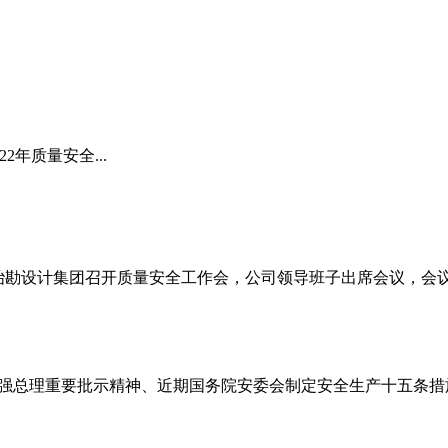
2年质量安全...
川省冶勘设计集团召开质量安全工作会，公司领导班子出席会议，会
强总理重要批示精神、近期国务院安委会制定安全生产十五条措