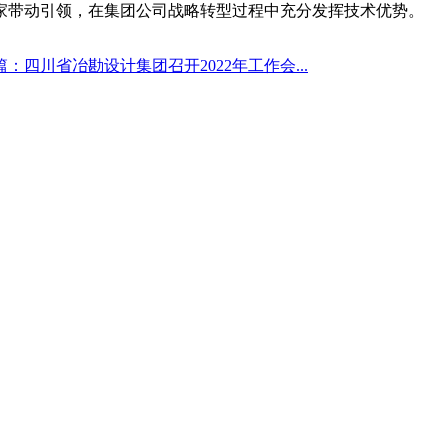
家带动引领，在集团公司战略转型过程中充分发挥技术优势。
篇：四川省冶勘设计集团召开2022年工作会...