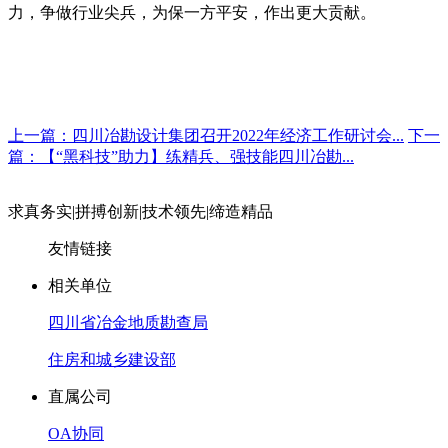
力，争做行业尖兵，为保一方平安，作出更大贡献。
上一篇：四川冶勘设计集团召开2022年经济工作研讨会...
下一
篇：【“黑科技”助力】练精兵、强技能四川冶勘...
求真务实
|
拼搏创新
|
技术领先
|
缔造精品
友情链接
相关单位
四川省冶金地质勘查局
住房和城乡建设部
直属公司
OA协同