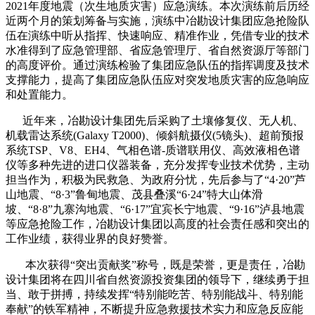
2021年度地震（次生地质灾害）应急演练。本次演练前后历经
近两个月的策划筹备与实施，演练中冶勘设计集团应急抢险队
伍在演练中听从指挥、快速响应、精准作业，凭借专业的技术
水准得到了应急管理部、省应急管理厅、省自然资源厅等部门
的高度评价。通过演练检验了集团应急队伍的指挥调度及技术
支撑能力，提高了集团应急队伍应对突发地质灾害的应急响应
和处置能力。
近年来，冶勘设计集团先后采购了土壤修复仪、无人机、
机载雷达系统(Galaxy T2000)、倾斜航摄仪(5镜头)、超前预报
系统TSP、V8、EH4、气相色谱-质谱联用仪、高效液相色谱
仪等多种先进的进口仪器装备，充分发挥专业技术优势，主动
担当作为，积极为民救急、为政府分忧，先后参与了“4·20”芦
山地震、“8·3”鲁甸地震、茂县叠溪“6·24”特大山体滑
坡、“8·8”九寨沟地震、“6·17”宜宾长宁地震、“9·16”泸县地震
等应急抢险工作，冶勘设计集团以高度的社会责任感和突出的
工作业绩，获得业界的良好赞誉。
本次获得“突出贡献奖”称号，既是荣誉，更是责任，冶勘
设计集团将在四川省自然资源投资集团的领导下，继续勇于担
当、敢于拼搏，持续发挥“特别能吃苦、特别能战斗、特别能
奉献”的铁军精神，不断提升应急救援技术实力和应急反应能