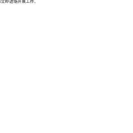
部立即进场开展工作。