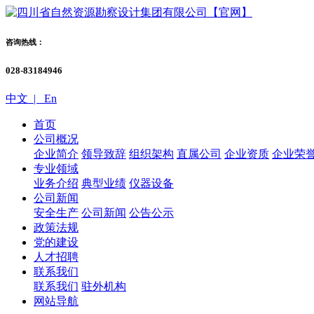
咨询热线：
028-83184946
中文 |
En
首页
公司概况
企业简介
领导致辞
组织架构
直属公司
企业资质
企业荣
专业领域
业务介绍
典型业绩
仪器设备
公司新闻
安全生产
公司新闻
公告公示
政策法规
党的建设
人才招聘
联系我们
联系我们
驻外机构
网站导航