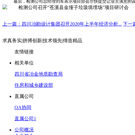
最后，检测公司总经理刘军表示项目部会尽快提交让业主满意的
上一篇：四川冶勘设计集团召开2020年上半年经济分析...
下一
求真务实
|
拼搏创新
|
技术领先
|
缔造精品
友情链接
相关单位
四川省冶金地质勘查局
住房和城乡建设部
直属公司
OA协同
直属公司1
公司概况