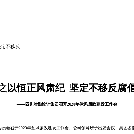
不移反...
之以恒正风肃纪
坚定不移反腐
—
—四川冶勘设计集团召开2020年党风廉政建设工作会
委员会召开2020年党风廉政建设工作会。公司领导班子出席会议，集团