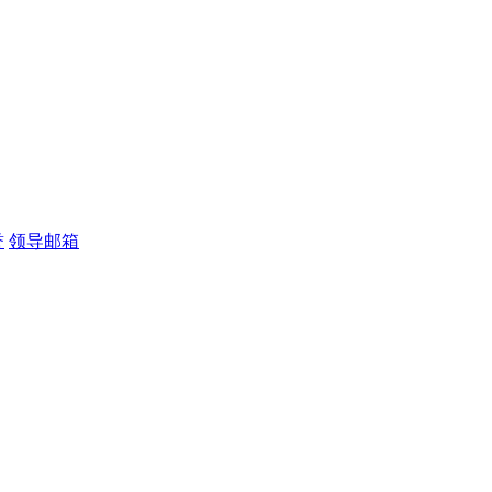
誉
领导邮箱