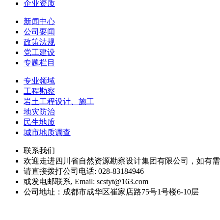
企业资质
新闻中心
公司要闻
政策法规
党工建设
专题栏目
专业领域
工程勘察
岩土工程设计、施工
地灾防治
民生地质
城市地质调查
联系我们
欢迎走进四川省自然资源勘察设计集团有限公司，如有需
请直接拨打公司电话: 028-83184946
或发电邮联系, Email: scstyt@163.com
公司地址：成都市成华区崔家店路75号1号楼6-10层