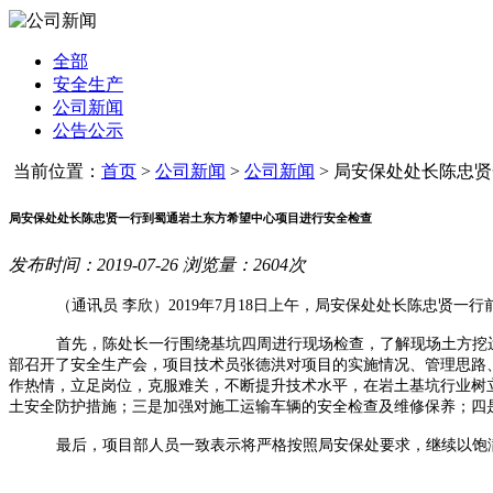
全部
安全生产
公司新闻
公告公示
当前位置：
首页
>
公司新闻
>
公司新闻
>
局安保处处长陈忠贤一
局安保处处长陈忠贤一行到蜀通岩土东方希望中心项目进行安全检查
发布时间：2019-07-26 浏览量：2604次
（通讯员 李欣）
2019
年
7
月
18
日上午，局安保处处长陈忠贤一行
首先，陈处长一行围绕基坑四周进行现场检查，了解现场土方挖
部召开了安全生产会，项目技术员张德洪对项目的实施情况、管理思路
作热情，立足岗位，克服难关，不断提升技术水平，在岩土基坑行业树
土安全防护措施；三是加强对施工运输车辆的安全检查及维修保养；四
最后，项目部人员一致表示将严格按照局安保处要求，继续以饱