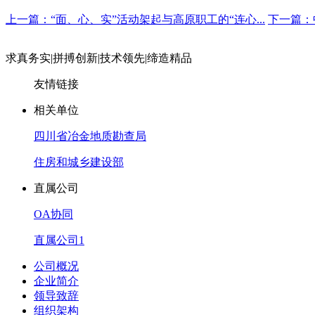
上一篇：“面、心、实”活动架起与高原职工的“连心...
下一篇：
求真务实
|
拼搏创新
|
技术领先
|
缔造精品
友情链接
相关单位
四川省冶金地质勘查局
住房和城乡建设部
直属公司
OA协同
直属公司1
公司概况
企业简介
领导致辞
组织架构