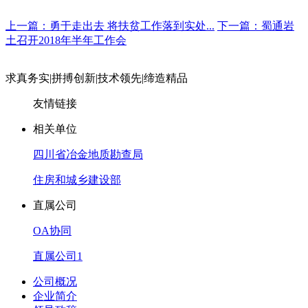
上一篇：勇于走出去 将扶贫工作落到实处...
下一篇：蜀通岩
土召开2018年半年工作会
求真务实
|
拼搏创新
|
技术领先
|
缔造精品
友情链接
相关单位
四川省冶金地质勘查局
住房和城乡建设部
直属公司
OA协同
直属公司1
公司概况
企业简介