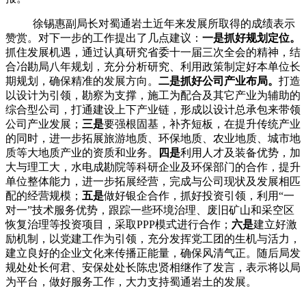
徐锡惠副局长对蜀通岩土近年来发展所取得的成绩表示
赞赏。对下一步的工作提出了几点建议：
一是抓好规划定位。
抓住发展机遇，通过认真研究省委十一届三次全会的精神，结
合冶勘局八年规划，充分分析研究、利用政策制定好本单位长
期规划，确保精准的发展方向。
二是抓好公司产业布局。
打造
以设计为引领，勘察为支撑，施工为配合及其它产业为辅助的
综合型公司，打通建设上下产业链，形成以设计总承包来带领
公司产业发展；
三是
要强根固基，补齐短板，在提升传统产业
的同时，进一步拓展旅游地质、环保地质、农业地质、城市地
质等大地质产业的资质和业务。
四是
利用人才及装备优势，加
大与理工大，水电成勘院等科研企业及环保部门的合作，提升
单位整体能力，进一步拓展经营，完成与公司现状及发展相匹
配的经营规模；
五是
做好银企合作，抓好投资引领，利用“一
对一”技术服务优势，跟踪一些环境治理、废旧矿山和采空区
恢复治理等投资项目，采取
PPP
模式进行合作；
六是
建立好激
励机制，以党建工作为引领，充分发挥党工团的生机与活力，
建立良好的企业文化来传播正能量，确保风清气正。随后局发
规处处长何君、安保处处长陈忠贤相继作了发言，表示将以局
为平台，做好服务工作，大力支持蜀通岩土的发展。