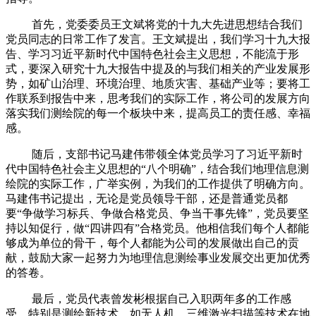
首先，党委委员王文斌将党的十九大先进思想结合我们
党员同志的日常工作了发言。王文斌提出，我们学习十九大报
告、学习习近平新时代中国特色社会主义思想，不能流于形
式，要深入研究十九大报告中提及的与我们相关的产业发展形
势，如矿山治理、环境治理、地质灾害、基础产业等；要将工
作联系到报告中来，思考我们的实际工作，将公司的发展方向
落实我们测绘院的每一个板块中来，提高员工的责任感、幸福
感。
随后，支部书记马建伟带领全体党员学习了习近平新时
代中国特色社会主义思想的“八个明确”，结合我们地理信息测
绘院的实际工作，广举实例，为我们的工作提供了明确方向。
马建伟书记提出，无论是党员领导干部，还是普通党员都
要“争做学习标兵、争做合格党员、争当干事先锋”，党员要坚
持以知促行，做“四讲四有”合格党员。他相信我们每个人都能
够成为单位的骨干，每个人都能为公司的发展做出自己的贡
献，鼓励大家一起努力为地理信息测绘事业发展交出更加优秀
的答卷。
最后，党员代表曾发彬根据自己入职两年多的工作感
受，特别是测绘新技术，如无人机、三维激光扫描等技术在地