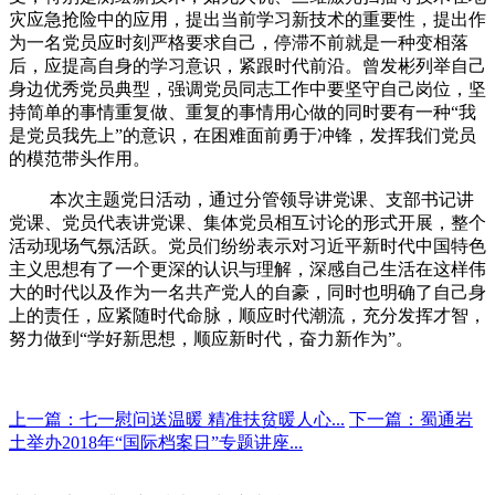
灾应急抢险中的应用，提出当前学习新技术的重要性，提出作
为一名党员应时刻严格要求自己，停滞不前就是一种变相落
后，应提高自身的学习意识，紧跟时代前沿。曾发彬列举自己
身边优秀党员典型，强调党员同志工作中要坚守自己岗位，坚
持简单的事情重复做、重复的事情用心做的同时要有一种“我
是党员我先上”的意识，在困难面前勇于冲锋，发挥我们党员
的模范带头作用。
本次主题党日活动，通过分管领导讲党课、支部书记讲
党课、党员代表讲党课、集体党员相互讨论的形式开展，整个
活动现场气氛活跃。党员们纷纷表示对习近平新时代中国特色
主义思想有了一个更深的认识与理解，深感自己生活在这样伟
大的时代以及作为一名共产党人的自豪，同时也明确了自己身
上的责任，应紧随时代命脉，顺应时代潮流，充分发挥才智，
努力做到“学好新思想，顺应新时代，奋力新作为”。
上一篇：七一慰问送温暖 精准扶贫暖人心...
下一篇：蜀通岩
土举办2018年“国际档案日”专题讲座...