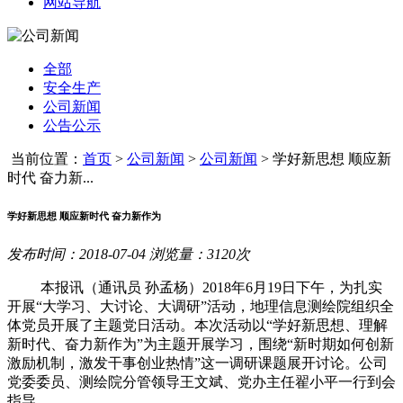
网站导航
全部
安全生产
公司新闻
公告公示
当前位置：
首页
>
公司新闻
>
公司新闻
>
学好新思想 顺应新
时代 奋力新...
学好新思想 顺应新时代 奋力新作为
发布时间：2018-07-04 浏览量：3120次
本报讯（通讯员 孙孟杨）
2018
年
6
月
19
日下午，为扎实
开展“大学习、大讨论、大调研”活动，地理信息测绘院组织全
体党员开展了主题党日活动。本次活动以
“
学好新思想、理解
新时代、奋力新作为
”
为主题开展学习，围绕“新时期如何创新
激励机制，激发干事创业热情”这一调研课题展开讨论。公司
党委委员、测绘院分管领导王文斌、党办主任翟小平一行到会
指导。