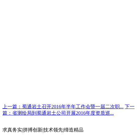
上一篇：蜀通岩土召开2016年半年工作会暨一届二次职...
下一
篇：省测绘局到蜀通岩土公司开展2016年度资质巡...
求真务实
|
拼搏创新
|
技术领先
|
缔造精品