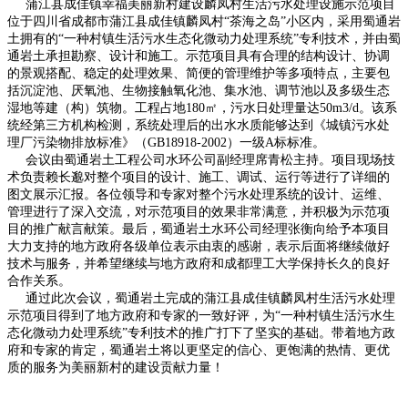
蒲江县成佳镇幸福美丽新村建设麟凤村生活污水处理设施示范项目
位于四川省成都市蒲江县成佳镇麟凤村“茶海之岛”小区内，采用蜀通岩
土拥有的“一种村镇生活污水生态化微动力处理系统”专利技术，并由蜀
通岩土承担勘察、设计和施工。示范项目具有合理的结构设计、协调
的景观搭配、稳定的处理效果、简便的管理维护等多项特点，主要包
括沉淀池、厌氧池、生物接触氧化池、集水池、调节池以及多级生态
湿地等建（构）筑物。工程占地180㎡，污水日处理量达50m3/d。该系
统经第三方机构检测，系统处理后的出水水质能够达到《城镇污水处
理厂污染物排放标准》（GB18918-2002）一级A标标准。
会议由蜀通岩土工程公司水环公司副经理席青松主持。项目现场技
术负责赖长邈对整个项目的设计、施工、调试、运行等进行了详细的
图文展示汇报。各位领导和专家对整个污水处理系统的设计、运维、
管理进行了深入交流，对示范项目的效果非常满意，并积极为示范项
目的推广献言献策。
最后，蜀通岩土水环公司经理张衡向给予本项目
大力支持的地方政府各级单位表示由衷的感谢，表示后面将继续做好
技术与服务，并希望继续与地方政府和成都理工大学保持长久的良好
合作关系。
通过此次会议，蜀通岩土完成的蒲江县成佳镇麟凤村生活污水处理
示范项目得到了地方政府和专家的一致好评，为“一种村镇生活污水生
态化微动力处理系统”专利技术的推广打下了坚实的基础。带着地方政
府和专家的肯定，蜀通岩土将以更坚定的信心、更饱满的热情、更优
质的服务为美丽新村的建设贡献力量！