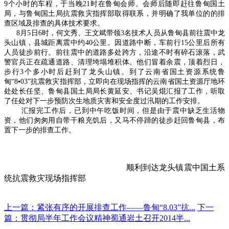
9个小时的车程，于当晚21时在鲁甸会师。会师后随即赶往鲁甸国土
局，与鲁甸国土局抗震救灾指挥部取得联系，并明确了我单位的的排
查区域及排查的具体技术要求。
8月5日6时，何文秀、王文斌带领3名技术人员从鲁甸县前往震中龙
头山镇，县城距离震中约40公里。因道路中断，车前行15公里后所有
人员徒步前行。前往震中的道路多处跨方，沿途不时有碎石滚落，武
警官兵正在疏通道路、清理垮塌堆积体。他们冒着余震，顶着烈日，
步行3个多小时后赶到了龙头山镇。到了云南省国土资源系统鲁
甸“8▪03”抗震救灾指挥部，立即向在现场指挥的云南省国土资源厅地环
处处长任坚、鲁甸县国土局局长黄延安、书记吴焜汇报了工作，听取
了任处对下一步预防次生地质灾害和安全度过汛期的工作安排。
汇报完工作后，已到中午吃饭时间，但是由于震中缺乏生活物
资，他们匆匆用自带干粮充饥后，又马不停蹄的徒步赶回鲁甸县，布
置下一步的排查工作。
顺利到达龙头镇震中国土系
统抗震救灾现场指挥部
上一篇：紧张有序的开展排查工作——鲁甸“8.03”抗...
下一
篇：贯彻局半年工作会议精神蜀通岩土召开2014半...