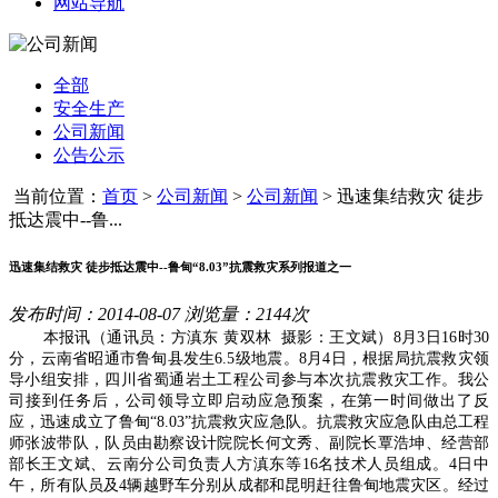
网站导航
全部
安全生产
公司新闻
公告公示
当前位置：
首页
>
公司新闻
>
公司新闻
>
迅速集结救灾 徒步
抵达震中--鲁...
迅速集结救灾 徒步抵达震中--鲁甸“8.03”抗震救灾系列报道之一
发布时间：2014-08-07 浏览量：2144次
本报讯（通讯员：方滇东 黄双林 摄影：王文斌）8月3日16时30
分，云南省昭通市鲁甸县发生6.5级地震。8月4日，根据局抗震救灾领
导小组安排，四川省蜀通岩土工程公司参与本次抗震救灾工作。我公
司接到任务后，公司领导立即启动应急预案，在第一时间做出了反
应，迅速成立了鲁甸“8.03”抗震救灾应急队。抗震救灾应急队由总工程
师张波带队，队员由勘察设计院院长何文秀、副院长覃浩坤、经营部
部长王文斌、云南分公司负责人方滇东等16名技术人员组成。4日中
午，所有队员及4辆越野车分别从成都和昆明赶往鲁甸地震灾区。经过