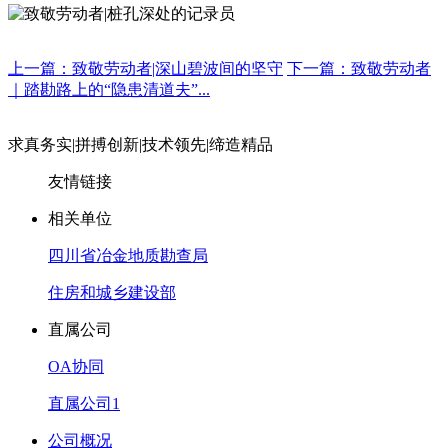
上一篇：致敬劳动者|深山碧波间的坚守
下一篇：致敬劳动者
｜踏勘路上的“隐患清道夫”...
求真务实
|
拼搏创新
|
技术领先
|
缔造精品
友情链接
相关单位
四川省冶金地质勘查局
住房和城乡建设部
直属公司
OA协同
直属公司1
公司概况