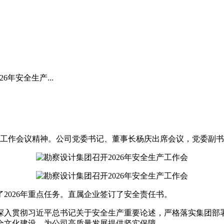
6年安全生产...
全生产工作会议精神。公司党委书记、董事长杨庆出席会议，党委副
了2026年重点任务。直属企业签订了安全责任书。
要深入贯彻习近平总书记关于安全生产重要论述，严格落实集团
全文化建设，为公司高质量发展提供坚实保障。