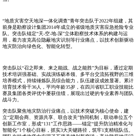
“地质灾害空天地深一体化调查”青年突击队于2022年组建，其
前身是勘察设计集团2014年成立的省级地质灾害应急抢险专业
队。
突击队锚定“天-空-地-深”立体勘察技术体系的构建与运
用，着力攻克高位隐蔽地灾识别等行业痛点，以技术创新驱动
地灾防治向绿色化、智能化转型。
突击队以“召之即来、来之能战、战之能胜”为目标，通过定期
技术培训强基础、实战演练砺本领、多平台交流拓视野的三维
培养模式，持续锤炼队员综合能力，队伍建设成效显著。累计
培育技术骨干36人，平均年龄35岁，在四川省职工职业技能比
赛及集团各类评优中屡获佳绩，展现出过硬的专业素养与团队
战斗力。
突击队聚焦地灾防治行业痛点，以技术突破为核心使命，建
立“定期会商、资源共享、联合攻关”协同机制，联动单位五个
创新工作室，
形成“131”工作思路——锚定“提升防治精准化与
智能化”1个核心目标，抓实3大关键路径，筑牢1支精锐队伍。