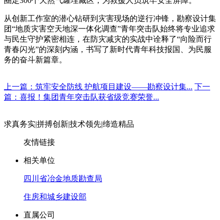
圈定300个天然气罐埋藏区，为救援人员筑牢安全屏障。
从创新工作室的潜心钻研到灾害现场的逆行冲锋，勘察设计集
团“地质灾害空天地深一体化调查”青年突击队始终将专业追求
与民生守护紧密相连，在防灾减灾的实战中诠释了“向险而行
青春闪光”的深刻内涵，书写了新时代青年科技报国、为民服
务的奋斗新篇章。
上一篇：筑牢安全防线 护航项目建设——勘察设计集...
下一
篇：喜报！集团青年突击队获省级竞赛荣誉...
求真务实
|
拼搏创新
|
技术领先
|
缔造精品
友情链接
相关单位
四川省冶金地质勘查局
住房和城乡建设部
直属公司