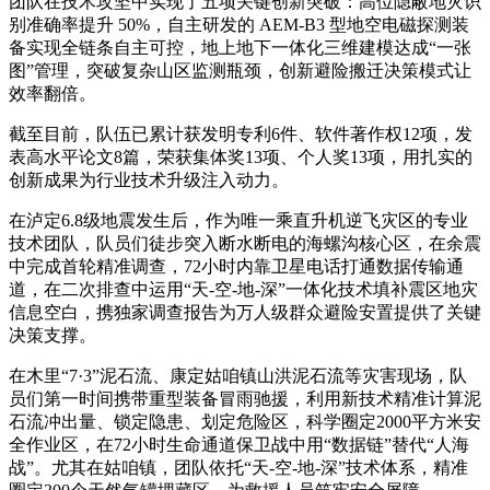
团队在技术攻坚中实现了五项关键创新突破：高位隐蔽地灾识
别准确率提升 50%，自主研发的 AEM-B3 型地空电磁探测装
备实现全链条自主可控，地上地下一体化三维建模达成“一张
图”管理，突破复杂山区监测瓶颈，创新避险搬迁决策模式让
效率翻倍。
截至目前，队伍已累计获发明专利6件、软件著作权12项，发
表高水平论文8篇，荣获集体奖13项、个人奖13项，用扎实的
创新成果为行业技术升级注入动力。
在泸定6.8级地震发生后，作为唯一乘直升机逆飞灾区的专业
技术团队，队员们徒步突入断水断电的海螺沟核心区，在余震
中完成首轮精准调查，72小时内靠卫星电话打通数据传输通
道，在二次排查中运用“天-空-地-深”一体化技术填补震区地灾
信息空白，携独家调查报告为万人级群众避险安置提供了关键
决策支撑。
在木里“7·3”泥石流、康定姑咱镇山洪泥石流等灾害现场，队
员们第一时间携带重型装备冒雨驰援，利用新技术精准计算泥
石流冲出量、锁定隐患、划定危险区，科学圈定2000平方米安
全作业区，在72小时生命通道保卫战中用“数据链”替代“人海
战”。尤其在姑咱镇，团队依托“天-空-地-深”技术体系，精准