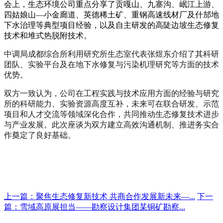
会上，生态环境公司重点分享了贡嘎山、九寨沟、岷江上游、
四姑娘山—小金廊道、英德稀土矿、重钢高速线材厂及什邡地
下水治理等典型项目经验，以及自主研发的高陡边坡生态修复
技术和堆式热脱附技术。
中调局成都综合所利用研究所生态室代表张煜东介绍了其科研
团队、实验平台及在地下水修复与污染机理研究等方面的技术
优势。
双方一致认为，公司在工程实践与技术应用方面的经验与研究
所的科研能力、实验资源高度互补，未来可在联合研发、示范
项目和人才交流等领域深化合作，共同推动生态修复技术进步
与产业发展。此次座谈为双方建立高效沟通机制、推进务实合
作奠定了良好基础。
上一篇：聚焦生态修复新技术 共商合作发展新未来—...
下一
篇：雪域高原展担当——勘察设计集团某铜矿勘察...