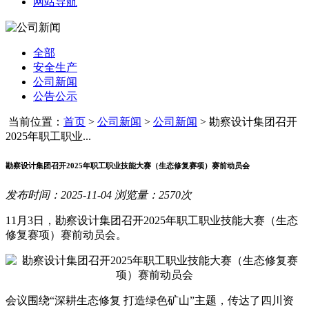
网站导航
全部
安全生产
公司新闻
公告公示
当前位置：
首页
>
公司新闻
>
公司新闻
>
勘察设计集团召开
2025年职工职业...
勘察设计集团召开2025年职工职业技能大赛（生态修复赛项）赛前动员会
发布时间：2025-11-04 浏览量：2570次
11月3日，勘察设计集团召开2025年职工职业技能大赛（生态
修复赛项）赛前动员会。
会议围绕“深耕生态修复 打造绿色矿山”主题，传达了四川资