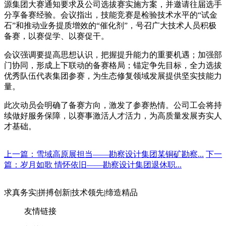
源集团大赛通知要求及公司选拔赛实施方案，并邀请往届选手
分享备赛经验。会议指出，技能竞赛是检验技术水平的“试金
石”和推动业务提质增效的“催化剂”，号召广大技术人员积极
备赛，以赛促学、以赛促干。
会议强调
要提高思想认识，把握提升能力的重要机遇；加强部
门协同，形成上下联动的备赛格局；锚定争先目标，全力选拔
优秀队伍代表集团参赛，为生态修复领域发展提供坚实技能力
量。
此次动员会明确了备赛方向，激发了参赛热情。公司工会将持
续做好服务保障，以赛事激活人才活力，为高质量发展夯实人
才基础。
上一篇：雪域高原展担当——勘察设计集团某铜矿勘察...
下一
篇：岁月如歌 情怀依旧——勘察设计集团退休职...
求真务实
|
拼搏创新
|
技术领先
|
缔造精品
友情链接