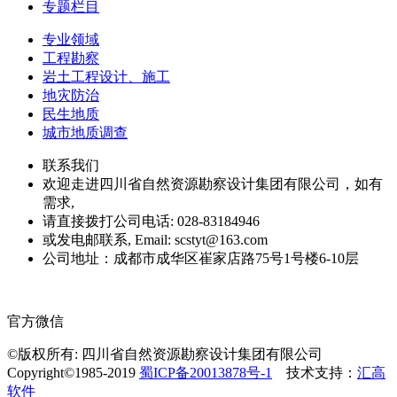
专题栏目
专业领域
工程勘察
岩土工程设计、施工
地灾防治
民生地质
城市地质调查
联系我们
欢迎走进四川省自然资源勘察设计集团有限公司，如有
需求,
请直接拨打公司电话: 028-83184946
或发电邮联系, Email: scstyt@163.com
公司地址：成都市成华区崔家店路75号1号楼6-10层
官方微信
©版权所有: 四川省自然资源勘察设计集团有限公司
Copyright©1985-2019
蜀ICP备20013878号-1
技术支持：
汇高
软件