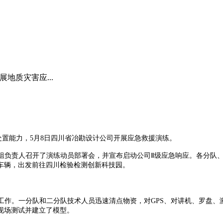
地质灾害应...
处置能力，
5月8日四川省冶勘设计公司开展应急救援演练。
组负责人召开了演练动员部署会，并宣布启动公司
Ⅱ级应急响应。各分队、
车辆，出发前往四川检验检测创新科技园。
工作。一分队和二分队技术人员迅速清点物资，对
GPS、对讲机、罗盘
了现场测试并建立了模型。