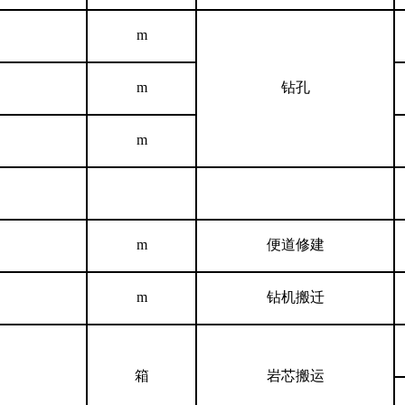
m
m
钻孔
m
m
便道修建
m
钻机搬迁
箱
岩芯搬运