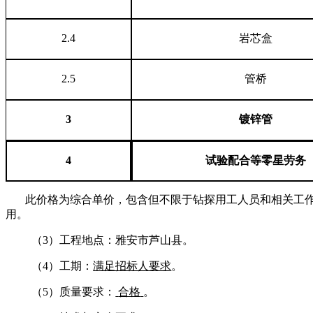
2.
4
岩芯盒
2.5
管桥
3
镀锌管
4
试验
配合等零星劳务
此价格为综合单价，包含但不限于钻探用工人员和相关工
用。
（
3
）工程地点：雅安市芦山县。
（
4
）工期：
满足招标人要求
。
（
5
）质量要求：
合格
。