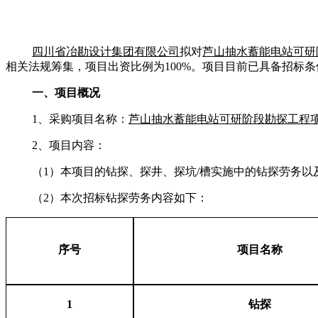
四川省冶勘设计集团有限公司
拟对
芦山抽水蓄能电站可研
相关法规筹集，项目出资比例为
100%
。项目目前已具备招标条
一、项目概况
1
、采购项目名称：
芦山抽水蓄能电站可研阶段勘探工程
2
、项目内容：
（
1
）本项目的钻探、探井、探坑
/
槽实施中的钻探劳务以
（
2
）本次招标钻探劳务内容如下：
序号
项目名称
1
钻探