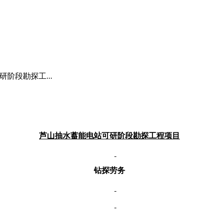
阶段勘探工...
芦山抽水蓄能电站可研阶段勘探工程项目
钻探劳务