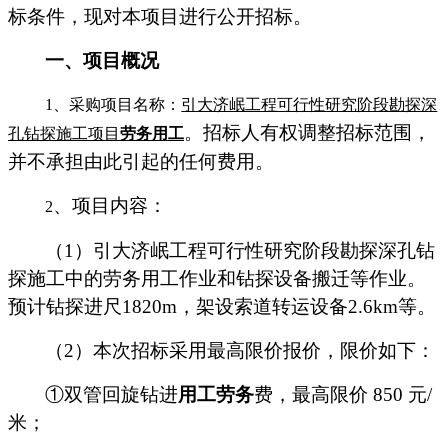
标条件，现对本项目进行公开招标。
一、项目概况
1
、采购项目名称：
引大济岷工程可行性研究阶段勘探深
。招标人有权调整招标范围，
孔钻探施工项目
劳务用工
并不承担由此引起的任何费用。
、项目内容：
2
（
1
）引大济岷工程可行性研究阶段勘探深孔钻
探施工中的劳务用工作业和钻探设备搬迁等作业。
预计钻探进尺
1820m
，架设索道转运设备
2.6km
等。
（
2
）本次招标采用最高限价报价，限价如下：
①双管回旋钻进
用工劳务
费，最高限价
850
元
/
米；