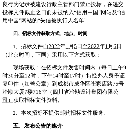
良行为记录被建设行政主管部门禁止投标，在递交
投标文件截止之日前未被纳入“信用中国”网站及“信
用中国”网站的“失信被执行人名单”。
四、招标文件获取方式、地点、时间
、招标文件自
2022
年
1
月
5
日至
2022
年
1
月
6
日
1
（北京时间，下同）采用以下方式获取：
现场获取：在招标文件发售时间内（每日上午
9
时
30
分至
12
时，下午
14
时至
17
时）持经办人身份证
复印件（加盖公章）到
成都市成华区崔家店路
75
号
冶勘大厦
7
楼
716
室（四川省冶勘设计集团有限公
司）
获取招标文件资料。
、本次招标不提供邮购招标文件服务。
2
五、发布公告的媒介