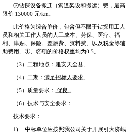
②钻探设备搬迁（索道架设和搬运）费，最高
限价
130000
元
/km
。
此价格为综合单价，包含但不限于钻探用工人
员和相关工作人员的人工成本、劳保、医疗、福
利、津贴、保险、差旅费、资料费、以及税金等辅
助费用。①、②项的价格权重均为
0.5
。
（
3
）工程地点：雅安天全县。
（
4
）工期：
满足招标人要求
。
（
5
）质量要求：
优良
。
（
6
）技术与安全要求：
技术要求：
1)
中标单位应按照我公司关于开展引大济岷