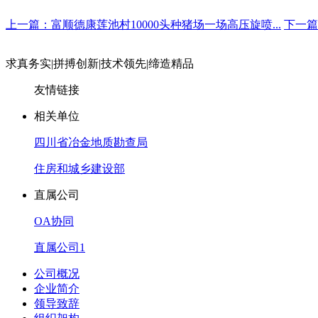
上一篇：富顺德康莲池村10000头种猪场一场高压旋喷...
下一篇
求真务实
|
拼搏创新
|
技术领先
|
缔造精品
友情链接
相关单位
四川省冶金地质勘查局
住房和城乡建设部
直属公司
OA协同
直属公司1
公司概况
企业简介
领导致辞