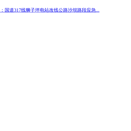
：国道317线狮子坪电站改线公路沙坝路段应急...