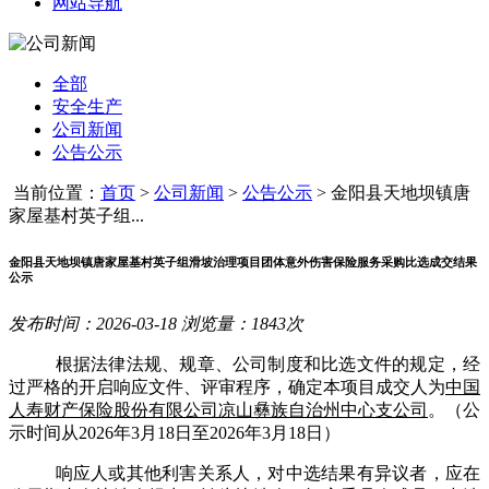
网站导航
全部
安全生产
公司新闻
公告公示
当前位置：
首页
>
公司新闻
>
公告公示
>
金阳县天地坝镇唐
家屋基村英子组...
金阳县天地坝镇唐家屋基村英子组滑坡治理项目团体意外伤害保险服务采购比选成交结果
公示
发布时间：2026-03-18 浏览量：1843次
根据法律法规、规章、公司制度和比选文件的规定，经
过严格的开启响应文件、评审程序，确定本项目成交人为
中国
人寿财产保险股份有限公司凉山彝族自治州中心支公司
。
（公
示时间从
2026
年
3
月
18
日至
2026
年
3
月
18
日
）
响应人或其他利害关系人，对中选结果有异议者，应在