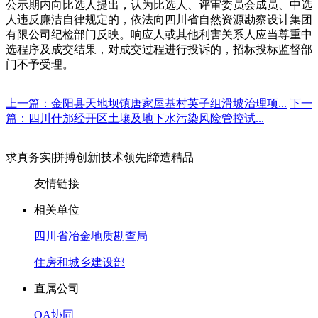
公示期内向比选人提出，认为比选人、评审委员会成员、中选
人违反廉洁自律规定的，依法向四川省自然资源勘察设计集团
有限公司纪检部门反映。响应人或其他利害关系人应当尊重中
选程序及成交结果，对成交过程进行投诉的，招标投标监督部
门不予受理。
上一篇：金阳县天地坝镇唐家屋基村英子组滑坡治理项...
下一
篇：四川什邡经开区土壤及地下水污染风险管控试...
求真务实
|
拼搏创新
|
技术领先
|
缔造精品
友情链接
相关单位
四川省冶金地质勘查局
住房和城乡建设部
直属公司
OA协同