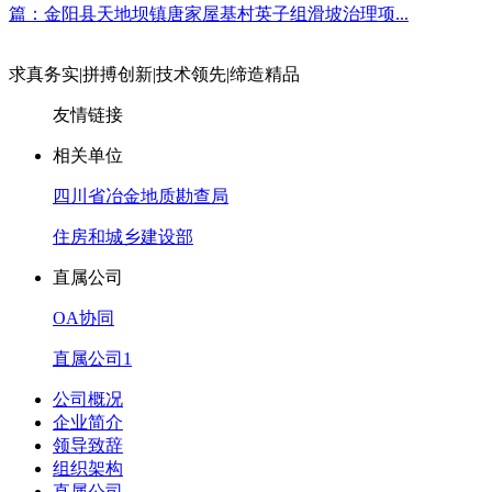
篇：金阳县天地坝镇唐家屋基村英子组滑坡治理项...
求真务实
|
拼搏创新
|
技术领先
|
缔造精品
友情链接
相关单位
四川省冶金地质勘查局
住房和城乡建设部
直属公司
OA协同
直属公司1
公司概况
企业简介
领导致辞
组织架构
直属公司