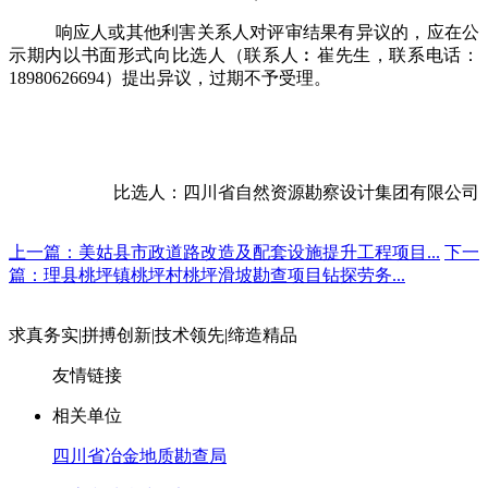
响应人或其他利害关系人对评审结果有异议的，应在公
示期内以书面形式向比选人（联系人︰崔先生，联系
电话：
18980626694
）提出异议，过期不予受理。
比选人：四川省自然资源勘察设计集团有限公司
上一篇：美姑县市政道路改造及配套设施提升工程项目...
下一
篇：理县桃坪镇桃坪村桃坪滑坡勘查项目钻探劳务...
求真务实
|
拼搏创新
|
技术领先
|
缔造精品
友情链接
相关单位
四川省冶金地质勘查局