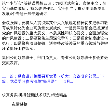
论”“小节论” 等错误思想认识；力戒形式主义、官僚主义，切
实为基层减负； 持续改进作风、实干担当，推动集团高质量
发展4个专题开展专题研讨。
会议强调，要
将
深入贯彻落实中央八项规定精神切实把学习教
育成果转化为企业高质量发展成效，一是
要深刻领会把握加强
党的作风建设的重大意义、本质属性和核心要义，
全面加强党
的作风建设；二是要
聚焦主题深化学习；三是
强化制度建设与
执行；
四是聚焦项目整顿、巡察整改等涉及的重点领域与关键
环节抓好工作落实。
集团公司领导班子、部门负责人、专业公司领导班子参会并做
交流发言。
上一篇：勘察设计集团召开党委（扩大）会议研究部署...
下一
篇：党员学习参考清单“每月送”——5月...
求真务实
|
拼搏创新
|
技术领先
|
缔造精品
友情链接