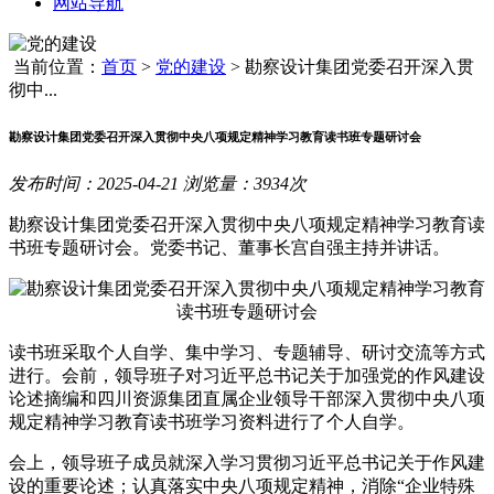
网站导航
当前位置：
首页
>
党的建设
>
勘察设计集团党委召开深入贯
彻中...
勘察设计集团党委召开深入贯彻中央八项规定精神学习教育读书班专题研讨会
发布时间：2025-04-21 浏览量：3934次
勘察设计集团党委
召开深入贯彻中央八项规定精神学习教育读
书班专题研讨会。党委书记、董事长宫自强主持并讲话。
读书班采取个人自学、集中学习、专题辅导、研讨交流等方式
进行。会前，领导班子对习近平总书记关于加强党的作风建设
论述摘编和四川资源集团直属企业领导干部深入贯彻中央八项
规定精神学习教育读书班学习资料进行了个人自学。
会上，领导班子成员就深入学习贯彻习近平总书记关于作风建
设的重要论述；认真落实中央八项规定精神，消除“企业特殊