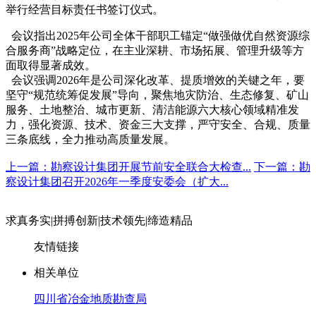
举行经营目标责任书签订仪式。
会议指出
2025年公司全体干部职工锚定“做强做优自然资源综
合服务商”战略定位，在主业深耕、市场拓展、管理升级等方
面取得显著成效。
会议强调
2026年是公司深化改革、提质增效的关键之年，要
坚守“规范统筹促发展”导向，
聚焦地灾防治、生态修复、矿山
服务、土地整治、城市更新、清洁能源六大核心领域精准发
力
，强化资源、技术、资金三大支撑，严守安全、合规、质量
三条底线，全力推动高质量发展。
上一篇：勘察设计集团开展节前安全联合大检查...
下一篇：勘
察设计集团召开2026年一季度安委会（扩大...
求真务实
|
拼搏创新
|
技术领先
|
缔造精品
友情链接
相关单位
四川省冶金地质勘查局